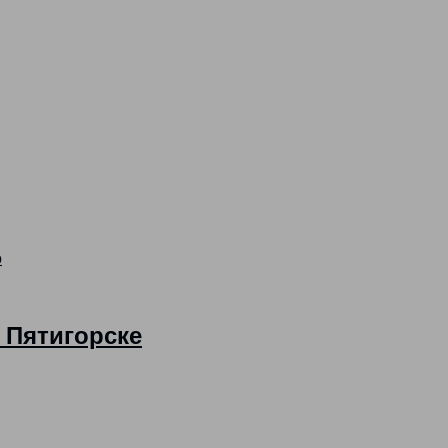
о
 Пятигорске