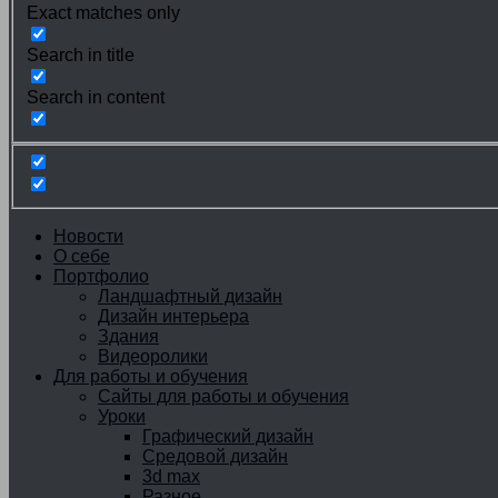
Exact matches only
Search in title
Search in content
Новости
О себе
Портфолио
Ландшафтный дизайн
Дизайн интерьера
Здания
Видеоролики
Для работы и обучения
Сайты для работы и обучения
Уроки
Графический дизайн
Средовой дизайн
3d max
Разное