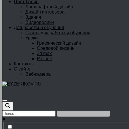
Портфолио
Ландшафтный дизайн
Дизайн интерьера
Здания
Видеоролики
Для работы и обучения
Сайты для работы и обучения
Уроки
Графический дизайн
Средовой дизайн
3d max
Разное
Контакты
О сайте
Веб-камера