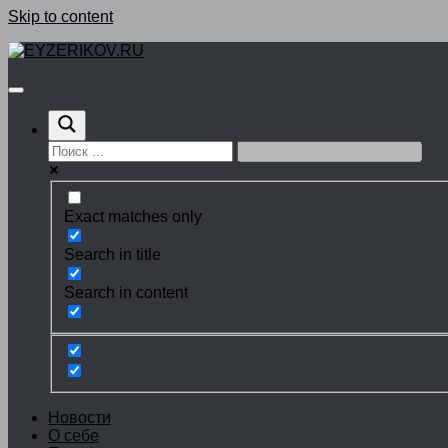
Skip to content
Exact matches only
Search in title
Search in content
Новости
О себе