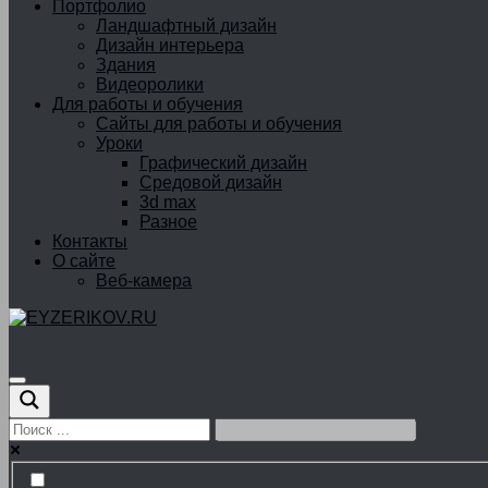
Портфолио
Ландшафтный дизайн
Дизайн интерьера
Здания
Видеоролики
Для работы и обучения
Сайты для работы и обучения
Уроки
Графический дизайн
Средовой дизайн
3d max
Разное
Контакты
О сайте
Веб-камера