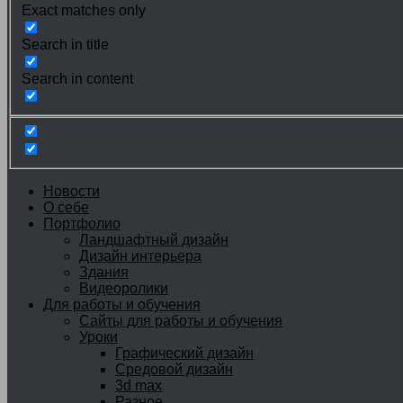
Exact matches only
Search in title
Search in content
Новости
О себе
Портфолио
Ландшафтный дизайн
Дизайн интерьера
Здания
Видеоролики
Для работы и обучения
Сайты для работы и обучения
Уроки
Графический дизайн
Средовой дизайн
3d max
Разное