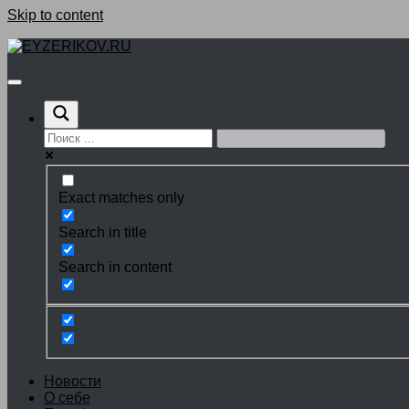
Skip to content
Exact matches only
Search in title
Search in content
Новости
О себе