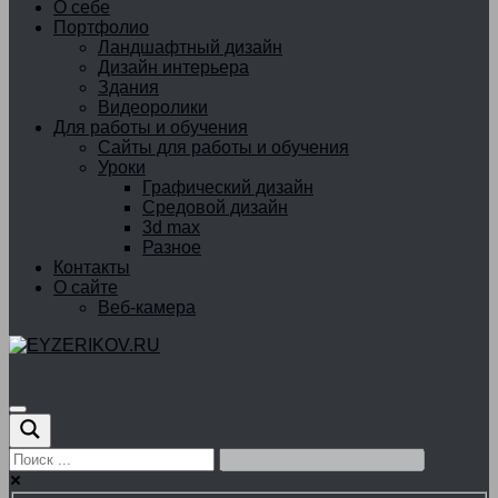
О себе
Портфолио
Ландшафтный дизайн
Дизайн интерьера
Здания
Видеоролики
Для работы и обучения
Сайты для работы и обучения
Уроки
Графический дизайн
Средовой дизайн
3d max
Разное
Контакты
О сайте
Веб-камера