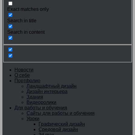
Exact matches only
Search in title
Search in content
Новости
О себе
Портфолио
Ландшафтный дизайн
Дизайн интерьера
Здания
Видеоролики
Для работы и обучения
Сайты для работы и обучения
Уроки
Графический дизайн
Средовой дизайн
3d max