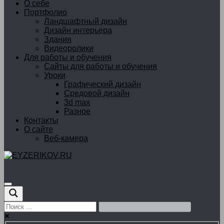
О себе
Портфолио
Ландшафтный дизайн
Дизайн интерьера
Здания
Видеоролики
Для работы и обучения
Сайты для работы и обучения
Уроки
Графический дизайн
Средовой дизайн
3d max
Разное
Контакты
О сайте
Веб-камера