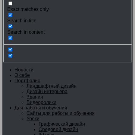
Exact matches only
Search in title
Search in content
Новости
О себе
Портфолио
Ландшафтный дизайн
Дизайн интерьера
Здания
Видеоролики
Для работы и обучения
Сайты для работы и обучения
Уроки
Графический дизайн
Средовой дизайн
3d max