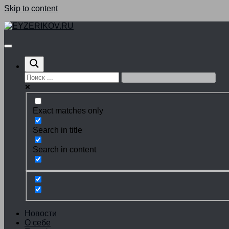
Skip to content
Exact matches only
Search in title
Search in content
Новости
О себе