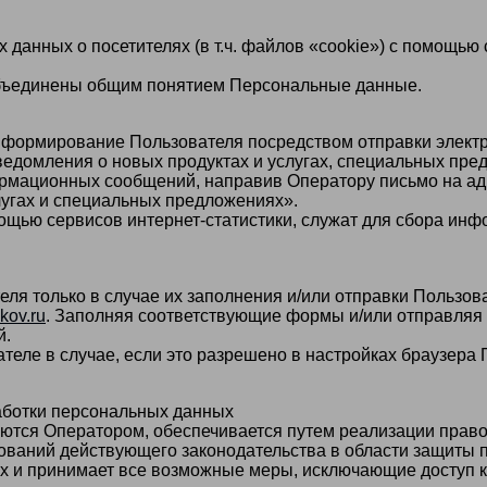
 данных о посетителях (в т.ч. файлов «cookie») с помощью
бъединены общим понятием Персональные данные.
нформирование Пользователя посредством отправки элект
едомления о новых продуктах и услугах, специальных пре
ормационных сообщений, направив Оператору письмо на ад
лугах и специальных предложениях».
щью сервисов интернет-статистики, служат для сбора инф
я только в случае их заполнения и/или отправки Пользов
ikov.ru
. Заполняя соответствующие формы и/или отправляя
й.
еле в случае, если это разрешено в настройках браузера
работки персональных данных
ются Оператором, обеспечивается путем реализации право
ований действующего законодательства в области защиты 
х и принимает все возможные меры, исключающие доступ