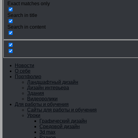
Exact matches only
Search in title
Search in content
Новости
О себе
Портфолио
Ландшафтный дизайн
Дизайн интерьера
Здания
Видеоролики
Для работы и обучения
Сайты для работы и обучения
Уроки
Графический дизайн
Средовой дизайн
3d max
Разное