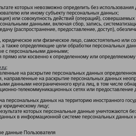
льтате которых невозможно определить без использовани
ователю или иному субъекту персональных данных;
ция) или совокупность действий (операций), совершаемых
рсональными данными, включая сбор, запись, систематизац
едачу (распространение, предоставление, доступ), обезлич
, юридическое или физическое лицо, самостоятельно или с
, а также определяющие цели обработки персональных дан
ые с персональными данными;
 прямо или косвенно к определенному или определяемому
v.ru
;
вленные на раскрытие персональных данных определенному
, направленные на раскрытие персональных данных неопр
ыми данными неограниченного круга лиц, в том числе обн
ионно-телекоммуникационных сетях или предоставление д
а персональных данных на территорию иностранного госуд
у юридическому лицу;
результате которых персональные данные уничтожаются бе
анных в информационной системе персональных данных и 
ые данные Пользователя