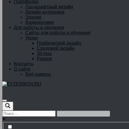
Портфолио
Ландшафтный дизайн
Дизайн интерьера
Здания
Видеоролики
Для работы и обучения
Сайты для работы и обучения
Уроки
Графический дизайн
Средовой дизайн
3d max
Разное
Контакты
О сайте
Веб-камера